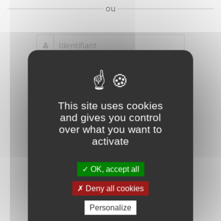
ou
Mot de passe
Je crée mon
This site uses cookies
oublié ?
compte
and gives you control
Connexion
over what you want to
activate
OK, accept all
Deny all cookies
Personalize