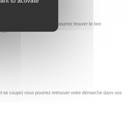
ant to activate
est également ici que vous pourrez trouver le lien
-ci.
net se coupe) vous pourrez retrouver votre démarche dans vos