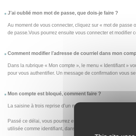
J’ai oublié mon mot de passe, que dois-je faire ?
Au moment de vous connecter, cliquez sur « mot de passe o
de passe.Vous pourrez ensuite vous connecter et modifier 
Comment modifier l’adresse de courriel dans mon comp
Dans la rubrique « Mon compte », le menu « Identifiant » vou
pour vous authentifier. Un message de confirmation vous s
Mon compte est bloqué, comment faire ?
La saisine à trois reprise d’un mot de passe ou d’un identi
Passé ce délai, vous pourrez essayer de vous connecter de n
utilisée comme identifiant, dans vos anciens accusés de réc