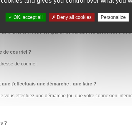
 cookies and gives you control over what you w
OK, accept all
Deny all cookies
Personalize
us permet de modifier toutes vos informations personnelles. C’
éfinitivement votre compte et les démarches associées à celui
 de courriel ?
dresse de courriel.
t que j'effectuais une démarche : que faire ?
 que vous effectuez une démarche (ou que votre connexion Inter
es ?