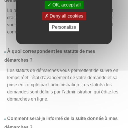
démarche » ?
OK, accept all
La rubrique « Effectuer une démarche » vous permet
Deny all cookies
d’accéder à la liste des démarches disponibles. D’ici
vous pouvez choisir la démarche vous intéressant et
Personalize
commencer à la remplir en un clic
.
À quoi correspondent les statuts de mes
démarches ?
Les statuts de démarches vous permettent de suivre en
temps réel l’état d’avancement de votre demande et sa
prise en compte par l’administration. Les statuts des
demandes sont définis par l’administration qui édite les
démarches en ligne.
Comment serai-je informé de la suite donnée à mes
démarches ?