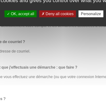
 cookies and gives you control over what you w
OK, accept all
Deny all cookies
Personalize
us permet de modifier toutes vos informations personnelles. C’
éfinitivement votre compte et les démarches associées à celui
 de courriel ?
dresse de courriel.
t que j'effectuais une démarche : que faire ?
 que vous effectuez une démarche (ou que votre connexion Inter
es ?