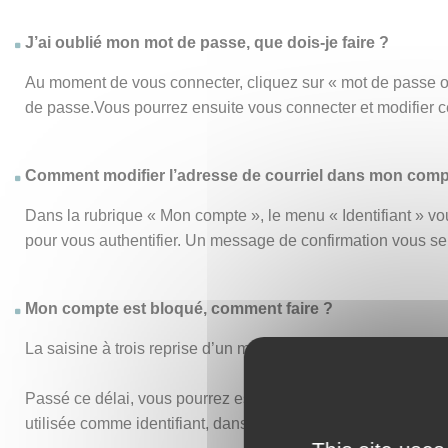
J’ai oublié mon mot de passe, que dois-je faire ?
Au moment de vous connecter, cliquez sur « mot de passe o
de passe.Vous pourrez ensuite vous connecter et modifier 
Comment modifier l’adresse de courriel dans mon comp
Dans la rubrique « Mon compte », le menu « Identifiant » vou
pour vous authentifier. Un message de confirmation vous s
Mon compte est bloqué, comment faire ?
La saisine à trois reprise d’un mot de passe ou d’un identi
Passé ce délai, vous pourrez essayer de vous connecter de n
utilisée comme identifiant, dans vos anciens accusés de réc