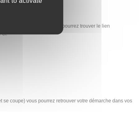
ant to activate
est également ici que vous pourrez trouver le lien
-ci.
net se coupe) vous pourrez retrouver votre démarche dans vos