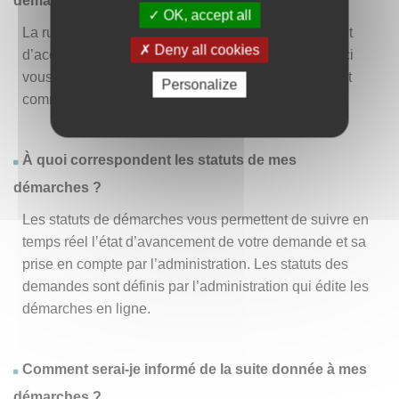
démarche » ?
OK, accept all
La rubrique « Effectuer une démarche » vous permet
Deny all cookies
d’accéder à la liste des démarches disponibles. D’ici
vous pouvez choisir la démarche vous intéressant et
Personalize
commencer à la remplir en un clic
.
À quoi correspondent les statuts de mes
démarches ?
Les statuts de démarches vous permettent de suivre en
temps réel l’état d’avancement de votre demande et sa
prise en compte par l’administration. Les statuts des
demandes sont définis par l’administration qui édite les
démarches en ligne.
Comment serai-je informé de la suite donnée à mes
démarches ?