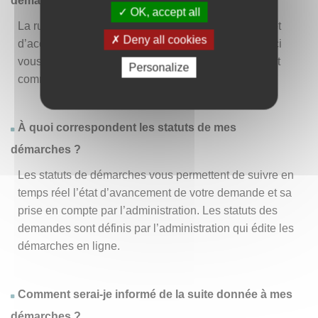
démarche » ?
OK, accept all
La rubrique « Effectuer une démarche » vous permet
Deny all cookies
d’accéder à la liste des démarches disponibles. D’ici
vous pouvez choisir la démarche vous intéressant et
Personalize
commencer à la remplir en un clic
.
À quoi correspondent les statuts de mes
démarches ?
Les statuts de démarches vous permettent de suivre en
temps réel l’état d’avancement de votre demande et sa
prise en compte par l’administration. Les statuts des
demandes sont définis par l’administration qui édite les
démarches en ligne.
Comment serai-je informé de la suite donnée à mes
démarches ?