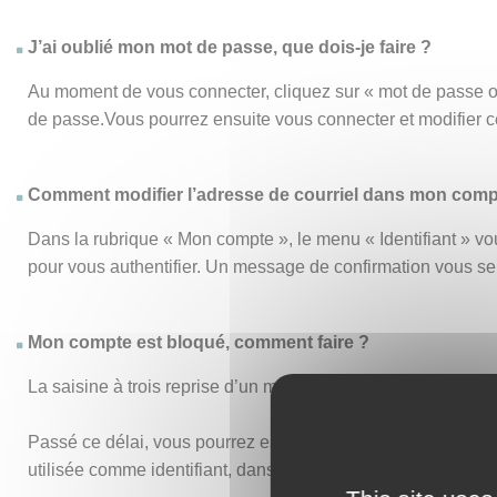
J’ai oublié mon mot de passe, que dois-je faire ?
Au moment de vous connecter, cliquez sur « mot de passe o
de passe.Vous pourrez ensuite vous connecter et modifier 
Comment modifier l’adresse de courriel dans mon comp
Dans la rubrique « Mon compte », le menu « Identifiant » vou
pour vous authentifier. Un message de confirmation vous s
Mon compte est bloqué, comment faire ?
La saisine à trois reprise d’un mot de passe ou d’un identi
Passé ce délai, vous pourrez essayer de vous connecter de n
utilisée comme identifiant, dans vos anciens accusés de réc