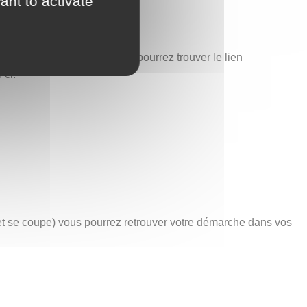
ant to activate
est également ici que vous pourrez trouver le lien
-ci.
net se coupe) vous pourrez retrouver votre démarche dans vos