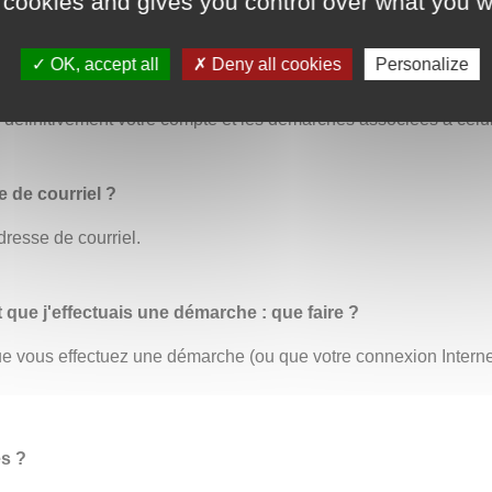
 cookies and gives you control over what you w
OK, accept all
Deny all cookies
Personalize
us permet de modifier toutes vos informations personnelles. C’
éfinitivement votre compte et les démarches associées à celui
 de courriel ?
dresse de courriel.
t que j'effectuais une démarche : que faire ?
 que vous effectuez une démarche (ou que votre connexion Inter
es ?