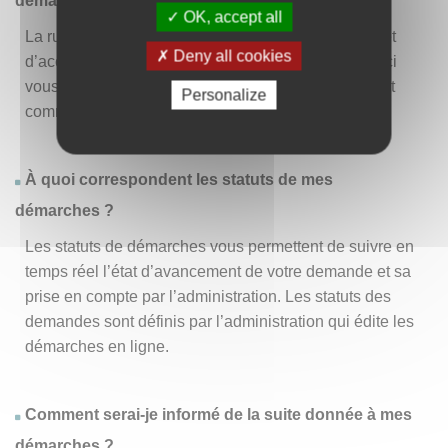
démarche » ?
OK, accept all
La rubrique « Effectuer une démarche » vous permet
Deny all cookies
d’accéder à la liste des démarches disponibles. D’ici
vous pouvez choisir la démarche vous intéressant et
Personalize
commencer à la remplir en un clic
.
À quoi correspondent les statuts de mes
démarches ?
Les statuts de démarches vous permettent de suivre en
temps réel l’état d’avancement de votre demande et sa
prise en compte par l’administration. Les statuts des
demandes sont définis par l’administration qui édite les
démarches en ligne.
Comment serai-je informé de la suite donnée à mes
démarches ?