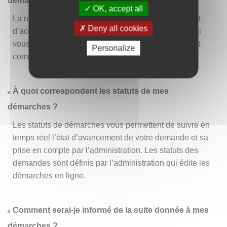
démarche » ?
OK, accept all
La rubrique « Effectuer une démarche » vous permet
Deny all cookies
d’accéder à la liste des démarches disponibles. D’ici
vous pouvez choisir la démarche vous intéressant et
Personalize
commencer à la remplir en un clic
.
À quoi correspondent les statuts de mes
démarches ?
Les statuts de démarches vous permettent de suivre en
temps réel l’état d’avancement de votre demande et sa
prise en compte par l’administration. Les statuts des
demandes sont définis par l’administration qui édite les
démarches en ligne.
Comment serai-je informé de la suite donnée à mes
démarches ?