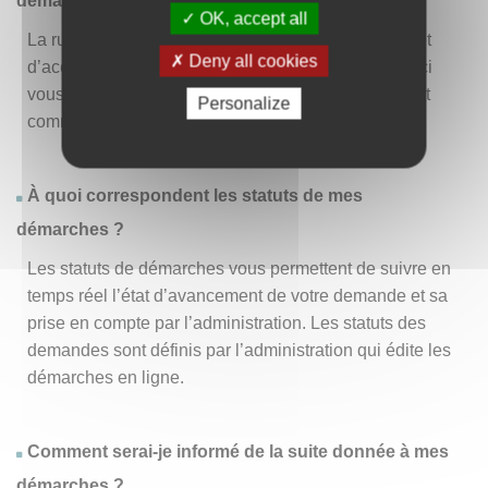
démarche » ?
OK, accept all
La rubrique « Effectuer une démarche » vous permet
Deny all cookies
d’accéder à la liste des démarches disponibles. D’ici
vous pouvez choisir la démarche vous intéressant et
Personalize
commencer à la remplir en un clic
.
À quoi correspondent les statuts de mes
démarches ?
Les statuts de démarches vous permettent de suivre en
temps réel l’état d’avancement de votre demande et sa
prise en compte par l’administration. Les statuts des
demandes sont définis par l’administration qui édite les
démarches en ligne.
Comment serai-je informé de la suite donnée à mes
démarches ?