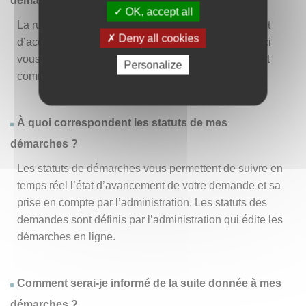
démarche » ?
OK, accept all
La rubrique « Effectuer une démarche » vous permet
Deny all cookies
d’accéder à la liste des démarches disponibles. D’ici
vous pouvez choisir la démarche vous intéressant et
Personalize
commencer à la remplir en un clic
.
À quoi correspondent les statuts de mes
démarches ?
Les statuts de démarches vous permettent de suivre en
temps réel l’état d’avancement de votre demande et sa
prise en compte par l’administration. Les statuts des
demandes sont définis par l’administration qui édite les
démarches en ligne.
Comment serai-je informé de la suite donnée à mes
démarches ?