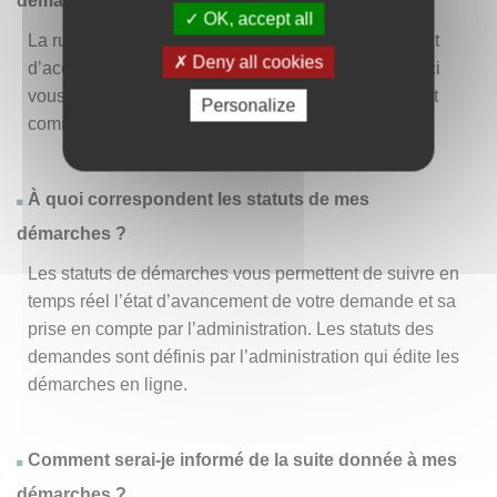
démarche » ?
OK, accept all
La rubrique « Effectuer une démarche » vous permet
Deny all cookies
d’accéder à la liste des démarches disponibles. D’ici
vous pouvez choisir la démarche vous intéressant et
Personalize
commencer à la remplir en un clic
.
À quoi correspondent les statuts de mes
démarches ?
Les statuts de démarches vous permettent de suivre en
temps réel l’état d’avancement de votre demande et sa
prise en compte par l’administration. Les statuts des
demandes sont définis par l’administration qui édite les
démarches en ligne.
Comment serai-je informé de la suite donnée à mes
démarches ?