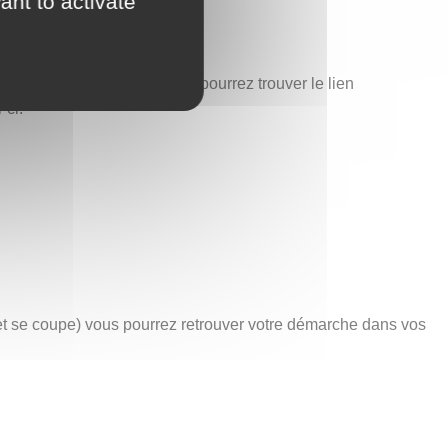
ant to activate
est également ici que vous pourrez trouver le lien
-ci.
net se coupe) vous pourrez retrouver votre démarche dans vos