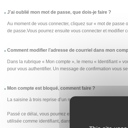
J’ai oublié mon mot de passe, que dois-je faire ?
Au moment de vous connecter, cliquez sur « mot de passe o
de passe.Vous pourrez ensuite vous connecter et modifier 
Comment modifier l’adresse de courriel dans mon comp
Dans la rubrique « Mon compte », le menu « Identifiant » vou
pour vous authentifier. Un message de confirmation vous s
Mon compte est bloqué, comment faire ?
La saisine à trois reprise d’un mot de passe ou d’un identi
Passé ce délai, vous pourrez essayer de vous connecter de n
utilisée comme identifiant, dans vos anciens accusés de réc