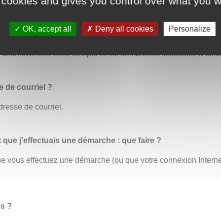
 cookies and gives you control over what you w
OK, accept all
Deny all cookies
Personalize
us permet de modifier toutes vos informations personnelles. C’
éfinitivement votre compte et les démarches associées à celui
 de courriel ?
dresse de courriel.
t que j'effectuais une démarche : que faire ?
 que vous effectuez une démarche (ou que votre connexion Inter
es ?