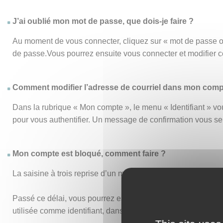
J’ai oublié mon mot de passe, que dois-je faire ?
Au moment de vous connecter, cliquez sur « mot de passe o
de passe.Vous pourrez ensuite vous connecter et modifier 
Comment modifier l’adresse de courriel dans mon comp
Dans la rubrique « Mon compte », le menu « Identifiant » vou
pour vous authentifier. Un message de confirmation vous s
Mon compte est bloqué, comment faire ?
La saisine à trois reprise d’un mot de passe ou d’un identi
Passé ce délai, vous pourrez essayer de vous connecter de n
utilisée comme identifiant, dans vos anciens accusés de réc