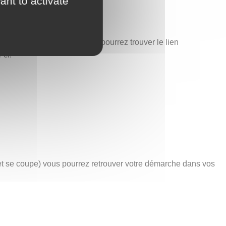
ant to activate
est également ici que vous pourrez trouver le lien
-ci.
net se coupe) vous pourrez retrouver votre démarche dans vos