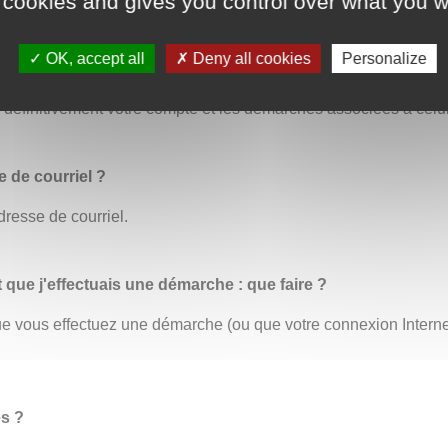
 cookies and gives you control over what you w
OK, accept all
Deny all cookies
Personalize
us permet de modifier toutes vos informations personnelles. C’
éfinitivement votre compte et les démarches associées à celui
 de courriel ?
dresse de courriel.
t que j'effectuais une démarche : que faire ?
 que vous effectuez une démarche (ou que votre connexion Inter
es ?