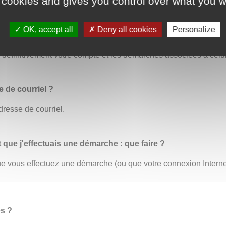
 cookies and gives you control over what you w
OK, accept all
Deny all cookies
Personalize
us permet de modifier toutes vos informations personnelles. C’
éfinitivement votre compte et les démarches associées à celui
 de courriel ?
dresse de courriel.
t que j'effectuais une démarche : que faire ?
 que vous effectuez une démarche (ou que votre connexion Inter
es ?