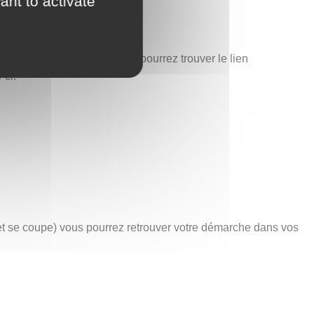
ant to activate
est également ici que vous pourrez trouver le lien
-ci.
net se coupe) vous pourrez retrouver votre démarche dans vos