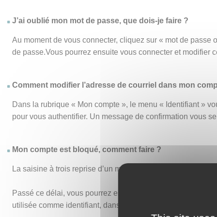
J’ai oublié mon mot de passe, que dois-je faire ?
Au moment de vous connecter, cliquez sur « mot de passe o
de passe.Vous pourrez ensuite vous connecter et modifier 
Comment modifier l’adresse de courriel dans mon comp
Dans la rubrique « Mon compte », le menu « Identifiant » vou
pour vous authentifier. Un message de confirmation vous s
Mon compte est bloqué, comment faire ?
La saisine à trois reprise d’un mot de passe ou d’un identi
Passé ce délai, vous pourrez essayer de vous connecter de n
utilisée comme identifiant, dans vos anciens accusés de réc