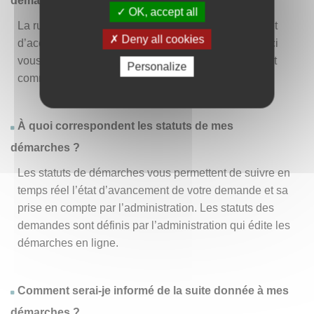
démarche » ?
OK, accept all
La rubrique « Effectuer une démarche » vous permet
Deny all cookies
d’accéder à la liste des démarches disponibles. D’ici
vous pouvez choisir la démarche vous intéressant et
Personalize
commencer à la remplir en un clic
.
À quoi correspondent les statuts de mes
démarches ?
Les statuts de démarches vous permettent de suivre en
temps réel l’état d’avancement de votre demande et sa
prise en compte par l’administration. Les statuts des
demandes sont définis par l’administration qui édite les
démarches en ligne.
Comment serai-je informé de la suite donnée à mes
démarches ?