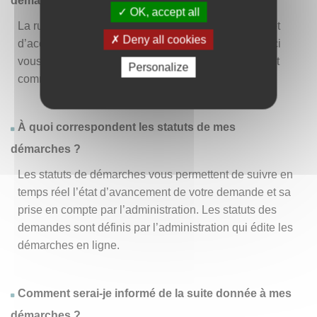
démarche » ?
OK, accept all
La rubrique « Effectuer une démarche » vous permet
Deny all cookies
d’accéder à la liste des démarches disponibles. D’ici
vous pouvez choisir la démarche vous intéressant et
Personalize
commencer à la remplir en un clic
.
À quoi correspondent les statuts de mes
démarches ?
Les statuts de démarches vous permettent de suivre en
temps réel l’état d’avancement de votre demande et sa
prise en compte par l’administration. Les statuts des
demandes sont définis par l’administration qui édite les
démarches en ligne.
Comment serai-je informé de la suite donnée à mes
démarches ?