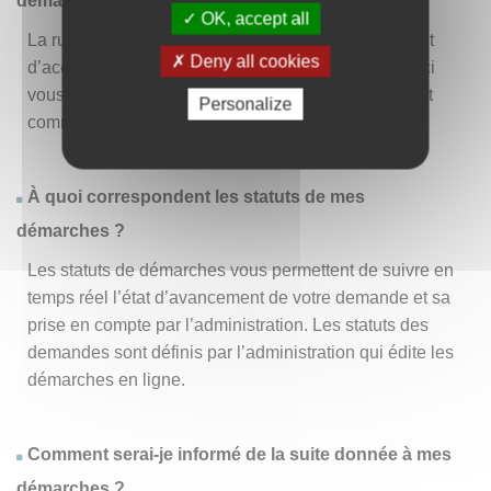
démarche » ?
OK, accept all
La rubrique « Effectuer une démarche » vous permet
Deny all cookies
d’accéder à la liste des démarches disponibles. D’ici
vous pouvez choisir la démarche vous intéressant et
Personalize
commencer à la remplir en un clic
.
À quoi correspondent les statuts de mes
démarches ?
Les statuts de démarches vous permettent de suivre en
temps réel l’état d’avancement de votre demande et sa
prise en compte par l’administration. Les statuts des
demandes sont définis par l’administration qui édite les
démarches en ligne.
Comment serai-je informé de la suite donnée à mes
démarches ?