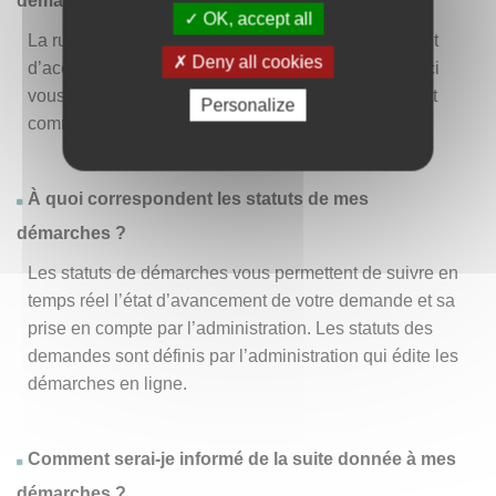
démarche » ?
OK, accept all
La rubrique « Effectuer une démarche » vous permet
Deny all cookies
d’accéder à la liste des démarches disponibles. D’ici
vous pouvez choisir la démarche vous intéressant et
Personalize
commencer à la remplir en un clic
.
À quoi correspondent les statuts de mes
démarches ?
Les statuts de démarches vous permettent de suivre en
temps réel l’état d’avancement de votre demande et sa
prise en compte par l’administration. Les statuts des
demandes sont définis par l’administration qui édite les
démarches en ligne.
Comment serai-je informé de la suite donnée à mes
démarches ?