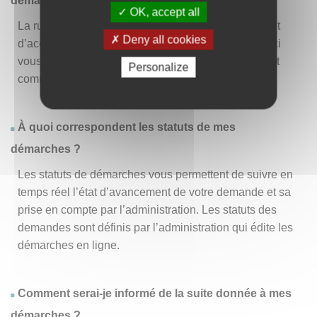
démarche » ?
OK, accept all
La rubrique « Effectuer une démarche » vous permet
Deny all cookies
d’accéder à la liste des démarches disponibles. D’ici
vous pouvez choisir la démarche vous intéressant et
Personalize
commencer à la remplir en un clic
.
À quoi correspondent les statuts de mes
démarches ?
Les statuts de démarches vous permettent de suivre en
temps réel l’état d’avancement de votre demande et sa
prise en compte par l’administration. Les statuts des
demandes sont définis par l’administration qui édite les
démarches en ligne.
Comment serai-je informé de la suite donnée à mes
démarches ?