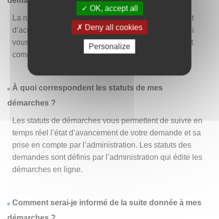
démarche » ?
OK, accept all
La rubrique « Effectuer une démarche » vous permet
Deny all cookies
d’accéder à la liste des démarches disponibles. D’ici
vous pouvez choisir la démarche vous intéressant et
Personalize
commencer à la remplir en un clic
.
À quoi correspondent les statuts de mes
démarches ?
Les statuts de démarches vous permettent de suivre en
temps réel l’état d’avancement de votre demande et sa
prise en compte par l’administration. Les statuts des
demandes sont définis par l’administration qui édite les
démarches en ligne.
Comment serai-je informé de la suite donnée à mes
démarches ?