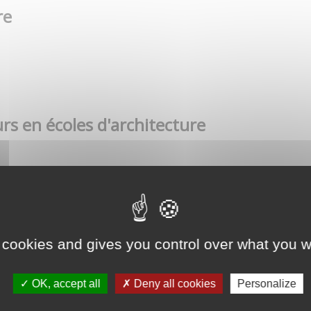
re
rs en écoles d'architecture
 cookies and gives you control over what you w
OK, accept all
Deny all cookies
Personalize