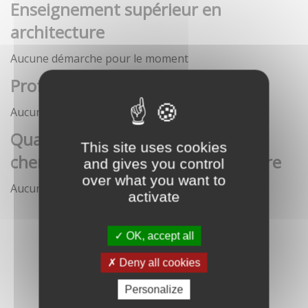
Enseignement supérieur en
architecture
Aucune démarche pour le moment
Profession architecte
Aucune démarche pour le moment
Qualification des enseignants-
This site uses cookies
chercheurs en écoles d'architecture
and gives you control
over what you want to
Aucune démarche pour le moment
activate
OK, accept all
Deny all cookies
Personalize