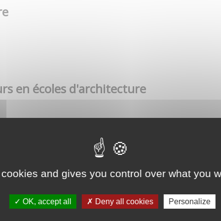
re
rs en écoles d'architecture
 cookies and gives you control over what you w
OK, accept all
Deny all cookies
Personalize