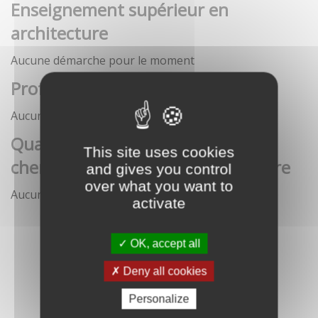
Enseignement supérieur en
architecture
Aucune démarche pour le moment
Profession architecte
Aucune démarche pour le moment
Qualification des enseignants-
This site uses cookies
chercheurs en écoles d'architecture
and gives you control
over what you want to
Aucune démarche pour le moment
activate
OK, accept all
Deny all cookies
Personalize