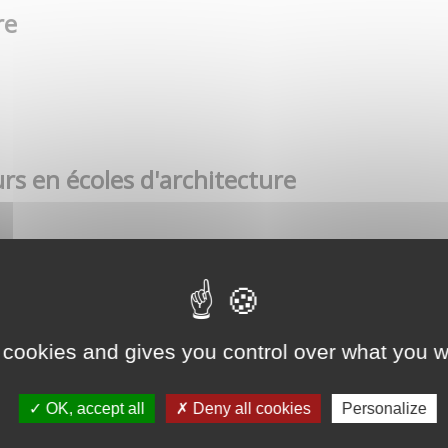
re
rs en écoles d'architecture
 cookies and gives you control over what you w
OK, accept all
Deny all cookies
Personalize