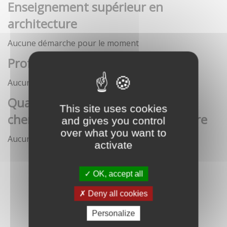
Enseignement supérieur en
architecture
Aucune démarche pour le moment
Profession architecte
Aucune démarche pour le moment
Qualification des enseignants-
This site uses cookies
chercheurs en écoles d'architecture
and gives you control
over what you want to
Aucune démarche pour le moment
activate
OK, accept all
Deny all cookies
Personalize