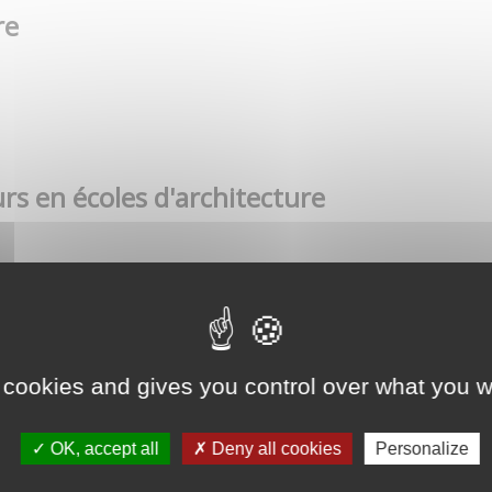
re
rs en écoles d'architecture
 cookies and gives you control over what you w
OK, accept all
Deny all cookies
Personalize