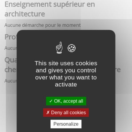
Enseignement supérieur en
architecture
Aucune démarche pour le moment
Profession architecte
Aucune démarche pour le moment
Qualification des enseignants-
This site uses cookies
chercheurs en écoles d'architecture
and gives you control
over what you want to
Aucune démarche pour le moment
activate
OK, accept all
Deny all cookies
Personalize