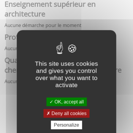
Enseignement supérieur en
architecture
Aucune démarche pour le moment
Profession architecte
Aucune démarche pour le moment
Qualification des enseignants-
This site uses cookies
chercheurs en écoles d'architecture
and gives you control
over what you want to
Aucune démarche pour le moment
activate
OK, accept all
Deny all cookies
Personalize