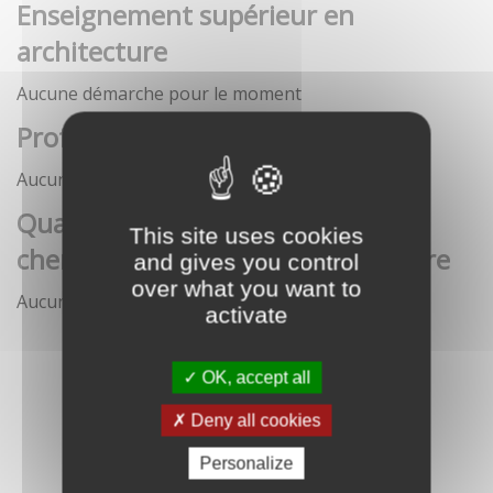
Enseignement supérieur en
architecture
Aucune démarche pour le moment
Profession architecte
Aucune démarche pour le moment
Qualification des enseignants-
This site uses cookies
chercheurs en écoles d'architecture
and gives you control
over what you want to
Aucune démarche pour le moment
activate
OK, accept all
Deny all cookies
Personalize