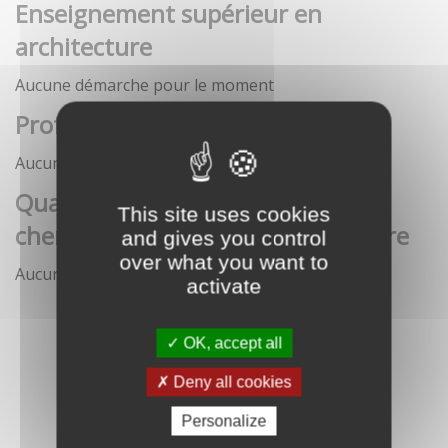
Enseignement supérieur en
architecture
Aucune démarche pour le moment
Profession architecte
Aucune démarche pour le moment
Qualification des enseignants-
This site uses cookies
chercheurs en écoles d'architecture
and gives you control
over what you want to
Aucune démarche pour le moment
activate
OK, accept all
Deny all cookies
Personalize