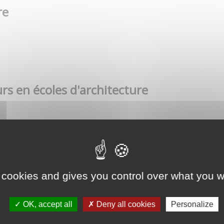
re
rs en écoles d'architecture
 cookies and gives you control over what you w
OK, accept all
Deny all cookies
Personalize