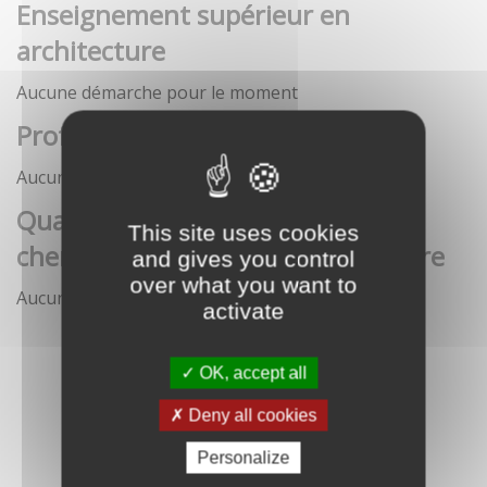
Enseignement supérieur en
architecture
Aucune démarche pour le moment
Profession architecte
Aucune démarche pour le moment
Qualification des enseignants-
This site uses cookies
chercheurs en écoles d'architecture
and gives you control
over what you want to
Aucune démarche pour le moment
activate
OK, accept all
Deny all cookies
Personalize