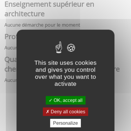
Enseignement supérieur en
architecture
Aucune démarche pour le moment
Profession architecte
Aucune démarche pour le moment
Qualification des enseignants-
This site uses cookies
chercheurs en écoles d'architecture
and gives you control
over what you want to
Aucune démarche pour le moment
activate
OK, accept all
Deny all cookies
Personalize