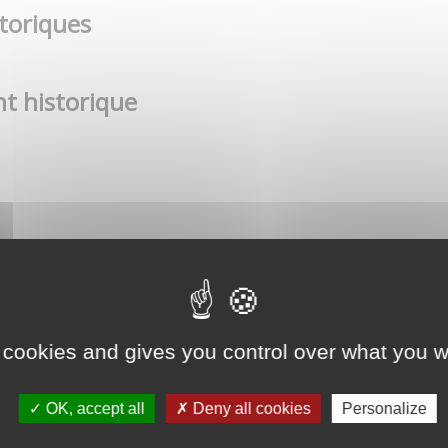
toriques
t historique
 cookies and gives you control over what you w
OK, accept all
Deny all cookies
Personalize