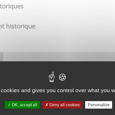
toriques
t historique
 cookies and gives you control over what you w
OK, accept all
Deny all cookies
Personalize