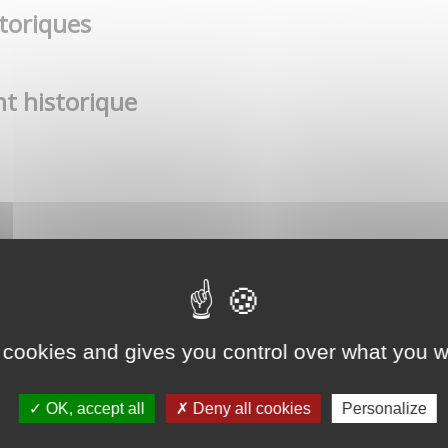
toriques
t historique
 cookies and gives you control over what you w
OK, accept all
Deny all cookies
Personalize