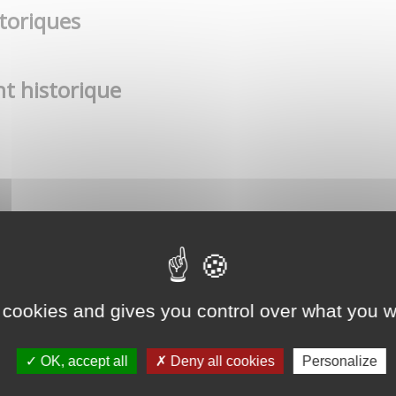
toriques
t historique
 cookies and gives you control over what you w
OK, accept all
Deny all cookies
Personalize