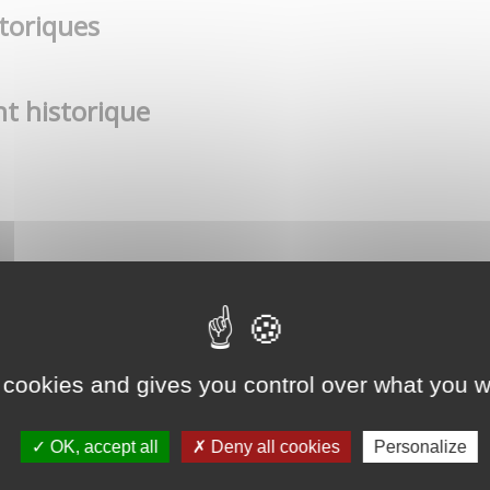
toriques
t historique
 cookies and gives you control over what you w
OK, accept all
Deny all cookies
Personalize