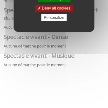
Aucune démarche pour le moment
Spectacle vivant - Art de la rue / Art
Deny all cookies
du cirque / Théâtre
Personalize
Aucune démarche pour le moment
Spectacle vivant - Danse
Aucune démarche pour le moment
Spectacle vivant - Musique
Aucune démarche pour le moment