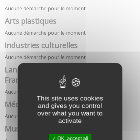
Aucune démarche pour le moment
Arts plastiques
Aucune démarche pour le moment
Industries culturelles
Aucune démarche pour le moment
Langue française et langues de
France
Aucune démarche pour le moment
This site uses cookies
Médias
and gives you control
over what you want to
Aucune démarche pour le moment
activate
Musées
OK, accept all