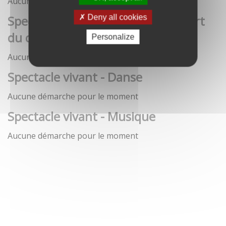
Aucune démarche pour le moment
Spectacle vivant - Art de la rue / Art
Deny all cookies
du cirque / Théâtre
Personalize
Aucune démarche pour le moment
Spectacle vivant - Danse
Aucune démarche pour le moment
Spectacle vivant - Musique
Aucune démarche pour le moment