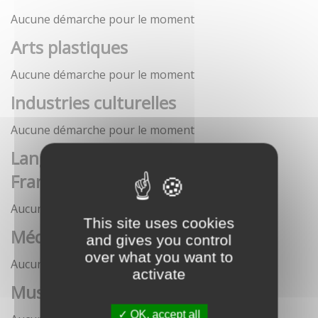
Aucune démarche pour le moment
Arts plastiques
Aucune démarche pour le moment
Industries culturelles
Aucune démarche pour le moment
Langue française et langues de
France
Aucune démarche pour le moment
This site uses cookies
Médias
and gives you control
over what you want to
Aucune démarche pour le moment
activate
Musées
OK, accept all