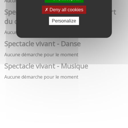
Aucune démarche pour le moment
Spectacle vivant - Art de la rue / Art
Deny all cookies
du cirque / Théâtre
Personalize
Aucune démarche pour le moment
Spectacle vivant - Danse
Aucune démarche pour le moment
Spectacle vivant - Musique
Aucune démarche pour le moment