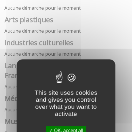
Aucune démarche pour le moment
Arts plastiques
Aucune démarche pour le moment
Industries culturelles
Aucune démarche pour le moment
Langue française et langues de
France
Aucune démarche pour le moment
This site uses cookies
Médias
and gives you control
over what you want to
Aucune démarche pour le moment
activate
Musées
OK, accept all