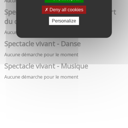
Aucune démarche pour le moment
Spectacle vivant - Art de la rue / Art
Deny all cookies
du cirque / Théâtre
Personalize
Aucune démarche pour le moment
Spectacle vivant - Danse
Aucune démarche pour le moment
Spectacle vivant - Musique
Aucune démarche pour le moment