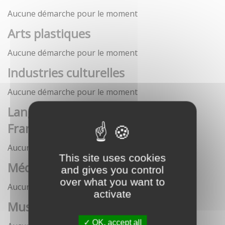
Aucune démarche pour le moment
Arts plastiques
Aucune démarche pour le moment
Industries culturelles
Aucune démarche pour le moment
Langue française et langues de
France
Aucune démarche pour le moment
This site uses cookies
Médias
and gives you control
over what you want to
Aucune démarche pour le moment
activate
Musées
OK, accept all