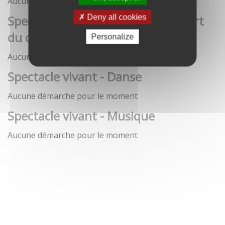
Aucune démarche pour le moment
Spectacle vivant - Art de la rue / Art
Deny all cookies
du cirque / Théâtre
Personalize
Aucune démarche pour le moment
Spectacle vivant - Danse
Aucune démarche pour le moment
Spectacle vivant - Musique
Aucune démarche pour le moment