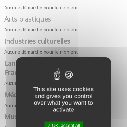
Aucune démarche pour le moment
Arts plastiques
Aucune démarche pour le moment
Industries culturelles
Aucune démarche pour le moment
Langue française et langues de
France
Aucune démarche pour le moment
This site uses cookies
Médias
and gives you control
over what you want to
Aucune démarche pour le moment
activate
Musées
OK, accept all