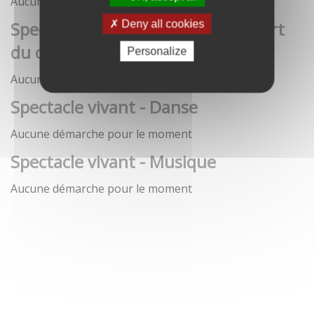
Aucune démarche pour le moment
Spectacle vivant - Art de la rue / Art
Deny all cookies
du cirque / Théâtre
Personalize
Aucune démarche pour le moment
Spectacle vivant - Danse
Aucune démarche pour le moment
Spectacle vivant - Musique
Aucune démarche pour le moment