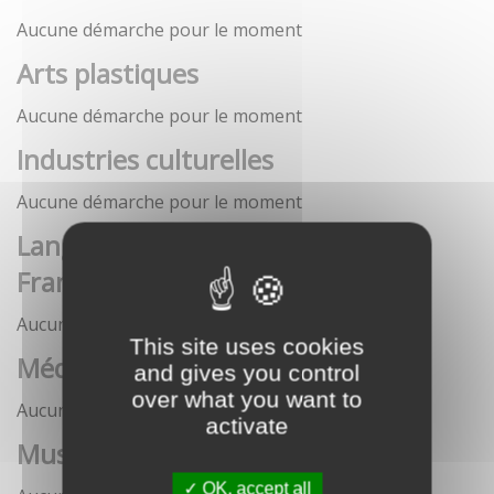
Aucune démarche pour le moment
Arts plastiques
Aucune démarche pour le moment
Industries culturelles
Aucune démarche pour le moment
Langue française et langues de
France
Aucune démarche pour le moment
This site uses cookies
Médias
and gives you control
over what you want to
Aucune démarche pour le moment
activate
Musées
OK, accept all