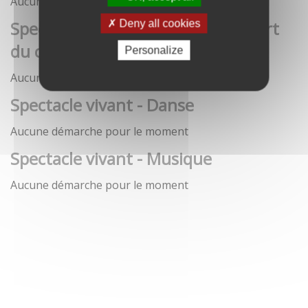
Aucune démarche pour le moment
Spectacle vivant - Art de la rue / Art
Deny all cookies
du cirque / Théâtre
Personalize
Aucune démarche pour le moment
Spectacle vivant - Danse
Aucune démarche pour le moment
Spectacle vivant - Musique
Aucune démarche pour le moment