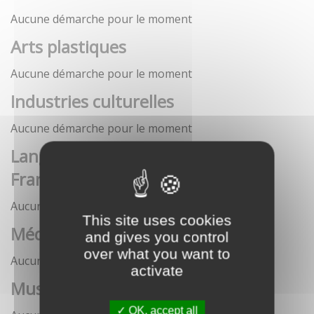
Aucune démarche pour le moment
Arts plastiques
Aucune démarche pour le moment
Industries culturelles
Aucune démarche pour le moment
Langue française et langues de
France
Aucune démarche pour le moment
This site uses cookies
Médias
and gives you control
over what you want to
Aucune démarche pour le moment
activate
Musées
OK, accept all