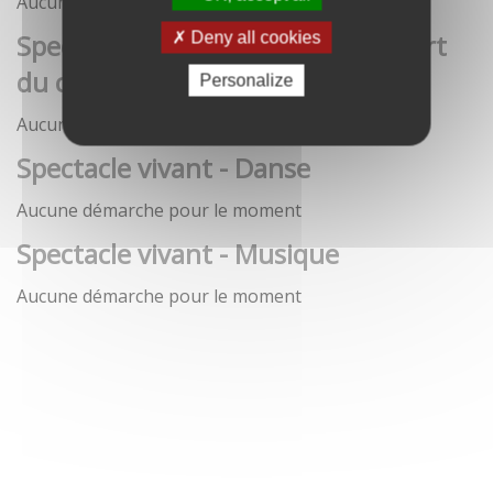
Aucune démarche pour le moment
Spectacle vivant - Art de la rue / Art
Deny all cookies
du cirque / Théâtre
Personalize
Aucune démarche pour le moment
Spectacle vivant - Danse
Aucune démarche pour le moment
Spectacle vivant - Musique
Aucune démarche pour le moment