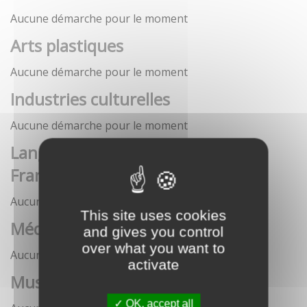
Aucune démarche pour le moment
Arts plastiques
Aucune démarche pour le moment
Industries culturelles
Aucune démarche pour le moment
Langue française et langues de
France
Aucune démarche pour le moment
This site uses cookies
Médias
and gives you control
over what you want to
Aucune démarche pour le moment
activate
Musées
OK, accept all