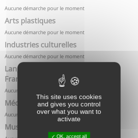
Aucune démarche pour le moment
Arts plastiques
Aucune démarche pour le moment
Industries culturelles
Aucune démarche pour le moment
Langue française et langues de
France
Aucune démarche pour le moment
This site uses cookies
Médias
and gives you control
over what you want to
Aucune démarche pour le moment
activate
Musées
OK, accept all