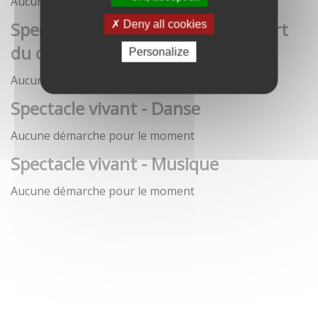
Aucune démarche pour le moment
Spectacle vivant - Art de la rue / Art
Deny all cookies
du cirque / Théâtre
Personalize
Aucune démarche pour le moment
Spectacle vivant - Danse
Aucune démarche pour le moment
Spectacle vivant - Musique
Aucune démarche pour le moment