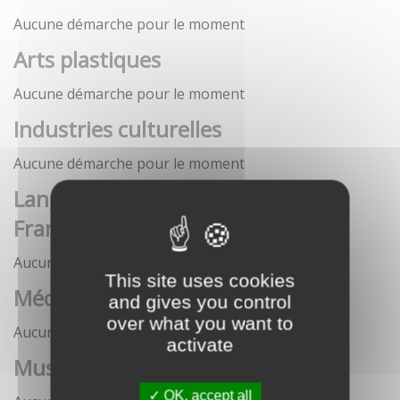
Aucune démarche pour le moment
Arts plastiques
Aucune démarche pour le moment
Industries culturelles
Aucune démarche pour le moment
Langue française et langues de
France
Aucune démarche pour le moment
This site uses cookies
Médias
and gives you control
over what you want to
Aucune démarche pour le moment
activate
Musées
OK, accept all