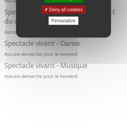
Aucune démarche pour le moment
Spectacle vivant - Art de la rue / Art
Deny all cookies
du cirque / Théâtre
Personalize
Aucune démarche pour le moment
Spectacle vivant - Danse
Aucune démarche pour le moment
Spectacle vivant - Musique
Aucune démarche pour le moment